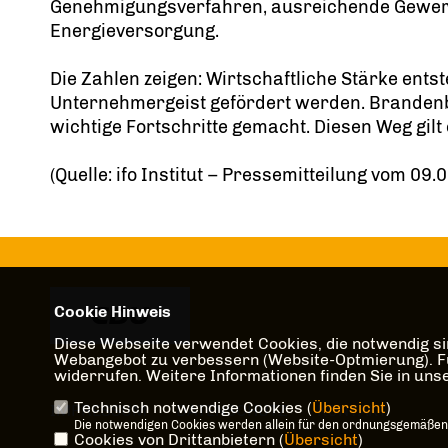
Genehmigungsverfahren, ausreichende Gewerb
Energieversorgung.
Die Zahlen zeigen: Wirtschaftliche Stärke entst
Unternehmergeist gefördert werden. Brandenb
wichtige Fortschritte gemacht. Diesen Weg gilt
(Quelle: ifo Institut – Pressemitteilung vom 09.
Cookie Hinweis
Diese Webseite verwendet Cookies, die notwendig sin
Webangebot zu verbessern (Website-Optmierung). Für 
widerrufen. Weitere Informationen finden Sie in un
Technisch notwendige Cookies (
Übersicht
)
IMPRESSUM
DATENSCHUTZ
KONTAKT
Die notwendigen Cookies werden allein für den ordnungsgemäßen
Cookies von Drittanbietern (
Übersicht
)