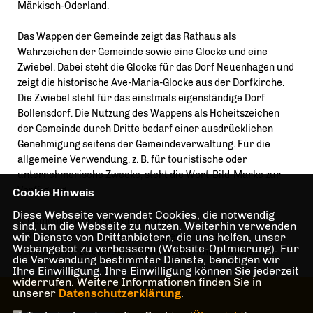
Märkisch-Oderland.
Das Wappen der Gemeinde zeigt das Rathaus als
Wahrzeichen der Gemeinde sowie eine Glocke und eine
Zwiebel. Dabei steht die Glocke für das Dorf Neuenhagen und
zeigt die historische Ave-Maria-Glocke aus der Dorfkirche.
Die Zwiebel steht für das einstmals eigenständige Dorf
Bollensdorf. Die Nutzung des Wappens als Hoheitszeichen
der Gemeinde durch Dritte bedarf einer ausdrücklichen
Genehmigung seitens der Gemeindeverwaltung. Für die
allgemeine Verwendung, z. B. für touristische oder
unternehmerische Zwecke, steht die Wort-Bild-Marke zur
Verfügung.
Cookie Hinweis
Diese Webseite verwendet Cookies, die notwendig
© Gemeinde Neuenhagen b. Berlin
sind, um die Webseite zu nutzen. Weiterhin verwenden
wir Dienste von Drittanbietern, die uns helfen, unser
übernommen aus:
http://www.neuenhagen-bei-
Webangebot zu verbessern (Website-Optmierung). Für
berlin.de/verzeichnis/visitenkarte.php?mandat=22904
die Verwendung bestimmter Dienste, benötigen wir
Ihre Einwilligung. Ihre Einwilligung können Sie jederzeit
widerrufen. Weitere Informationen finden Sie in
unserer
Datenschutzerklärung
.