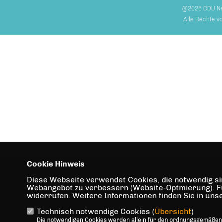
@2026 CDU N
Alle Rechte v
Cookie Hinweis
Diese Webseite verwendet Cookies, die notwendig sin
Webangebot zu verbessern (Website-Optmierung). Für 
widerrufen. Weitere Informationen finden Sie in un
Technisch notwendige Cookies (
Übersicht
)
Die notwendigen Cookies werden allein für den ordnungsgemäßen